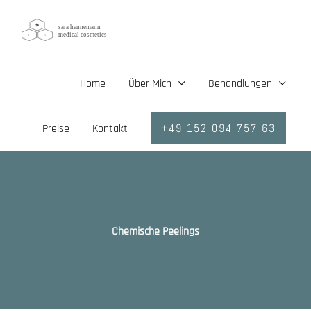
Zum
Inhalt
springen
Home
Über Mich
Behandlungen
+49 152 094 757 63
Preise
Kontakt
Chemische Peelings